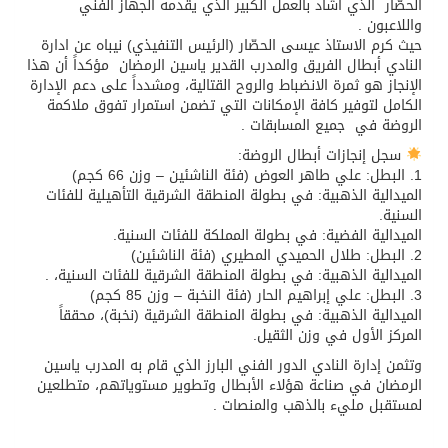
الحصّار الذي أشاد بالعمل الكبير الذي يقدمه الجهاز الفني
واللاعبون .
حيث كرم الاستاذ عيسى الحصّار (الرئيس التنفيذي) نيباه عن ادارة
النادي أبطال الفريق والمدرب القدير ياسين الرمضان مؤكداً أن هذا
الإنجاز هو ثمرة الانضباط والروح القتالية، ومشدداً على دعم الإدارة
الكامل لتوفير كافة الإمكانات التي تضمن استمرار تفوق ملاكمة
الروضة في جميع المسابقات .
سجل إنجازات أبطال الروضة:
1.⁠ ⁠البطل: علي طاهر العوض (فئة الناشئين – وزن 66 كجم)
الميدالية الذهبية: في بطولة المنطقة الشرقية التأهيلية للفئات
السنية.
الميدالية الفضية: في بطولة المملكة للفئات السنية.
2.⁠ ⁠البطل: طلال الحميدي المطيري (فئة الناشئين)
الميدالية الذهبية: في بطولة المنطقة الشرقية للفئات السنية، .
3.⁠ ⁠البطل: علي إبراهيم الحار (فئة النخبة – وزن 85 كجم)
الميدالية الذهبية: في بطولة المنطقة الشرقية (نخبة)، محققاً
المركز الأول في وزن الثقيل.
وتثمن إدارة النادي الدور الفني البارز الذي قام به المدرب ياسين
الرمضان في صناعة هؤلاء الأبطال وتطوير مستوياتهم، متطلعين
لمستقبل مليء بالذهب والمنصات .