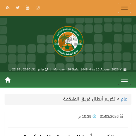
10 August 2026 Y |
Monday , 26 Safar 1448 H as
مارس 31, 2026 , 22:39 م
عام
>
تكريـم أبطـال فريـق الملاكمـة
31/03/2026
10:39 م